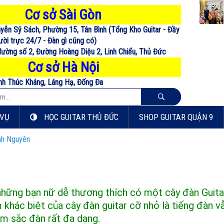
Cơ sở Sài Gòn
uyễn Sỹ Sách, Phường 15, Tân Bình (Tổng Kho Guitar - Đầy
ời trực 24/7 - Đàn gì cũng có)
 đường số 2, Đường Hoàng Diệu 2, Linh Chiểu, Thủ Đức
Cơ sở Hà Nội
nh Thúc Kháng, Láng Hạ, Đống Đa
 VỤ
HỌC GUITAR THỦ ĐỨC
SHOP GUITAR QUẬN 9
ình Nguyên
những bạn nữ dễ thương thích có một cây đàn Guita
khác biệt của cây đàn guitar cỡ nhỏ là tiếng đàn vẫ
âm sắc đàn rất đa dạng.