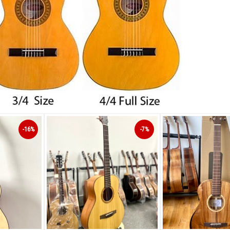
-16%
-7%