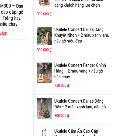
dáng khách hàng lựa chọn
n M300 – Đàn
c cao cấp, gỗ
900.000
₫
– Tiếng hay,
 siêu chạy
Ukulele Concert Dallas Dáng
VNĐ
Khuyết Nhọn + 2 màu xanh lam,
nâu gỗ siêu đẹp
900.000
₫
Ukulele Concert Fender Chính
Hãng – 2 màu vàng + nâu gỗ
bán chạy
750.000
₫
Ukulele Concert Dallas Dáng
Đầy + 2 màu xanh lam, nâu gỗ
800.000
₫
Ukulele Cẩm Ấn Cao Cấp –