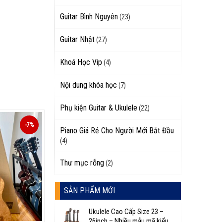
Guitar Bình Nguyên
(23)
Guitar Nhật
(27)
Khoá Học Vip
(4)
Nội dung khóa học
(7)
Phụ kiện Guitar & Ukulele
(22)
-7%
Piano Giá Rẻ Cho Người Mới Bắt Đầu
(4)
Thư mục rỗng
(2)
SẢN PHẨM MỚI
Ukulele Cao Cấp Size 23 –
26inch – Nhiều mẫu mã kiểu