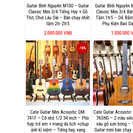
Guitar Bình Nguyên M100 – Guitar
Guitar Bình Nguyên 
Classic Mini 3/4 Tiếng Hay + Gỗ
Classic Mini 3/4 Bá
Thịt, Chơi Lâu Dài – Bán chạy nhất
Tầm 1tr5 – Dễ Bấm,
tầm 2tr-2tr5
Phụ Kiện Bao D
2.000.000
VNĐ
1.500.000
V
-16%
Cate Guitar Mini Acoustic QM-
Cate Guitar Acoustic
741F – Cỡ nhỏ 1/2 34 inch – Phù
765NG – 2 màu siê
hợp trẻ em + mang du lịch +chụp
nâu gỗ sơn bóng – 
ảnh kỉ niệm – Tiếng hay, vang
Guitar mini bán chạy