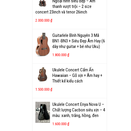
Ngoại hình siêu đẹp – Âm
thanh vượt trội – 2 size
concert 23inch và tenor 26inch
2.000.000
₫
Guitarlele Bình Nguyên 3 Mã
BN1-BN3 + Siêu Đẹp Âm Hay (6
dây như guitar + bé như Uku)
1.800.000
₫
Ukulele Concert Cẩm Ấn
Hawaiian – Gỗ xịn + Âm hay +
Thiết kế kiểu cách
1.500.000
₫
Ukulele Concert Enya Nova U –
Chất lượng Cacbon siêu xịn – 4
màu: xanh, trắng, hồng, đen
1.600.000
₫