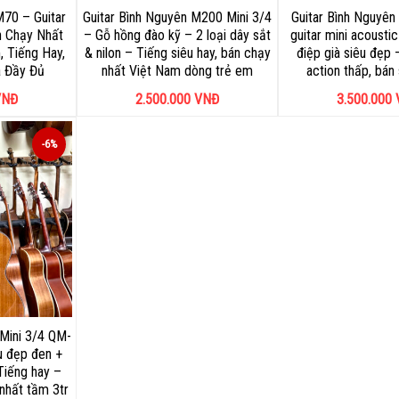
M70 – Guitar
Guitar Bình Nguyên M200 Mini 3/4
Guitar Bình Nguyê
n Chạy Nhất
– Gỗ hồng đào kỹ – 2 loại dây sắt
guitar mini acousti
 Tiếng Hay,
& nilon – Tiếng siêu hay, bán chạy
điệp già siêu đẹp 
a Đầy Đủ
nhất Việt Nam dòng trẻ em
action thấp, bán
NĐ
2.500.000
VNĐ
3.500.000
-6%
 Mini 3/4 QM-
u đẹp đen +
Tiếng hay –
 nhất tầm 3tr