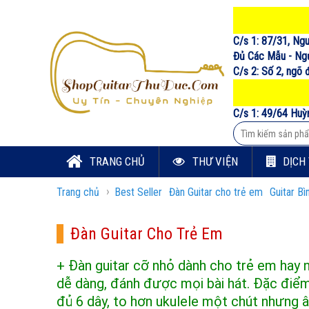
C/s 1: 87/31, Ng
Đủ Các Mẫu - Ngư
C/s 2: Số 2, ngõ
C/s 1: 49/64 Huỳ
TRANG CHỦ
THƯ VIỆN
DỊCH
›
Trang chủ
Best Seller
Đàn Guitar cho trẻ em
Guitar B
Đàn Guitar Cho Trẻ Em
+ Đàn guitar cỡ nhỏ dành cho trẻ em hay 
dễ dàng, đánh được mọi bài hát. Đặc điểm 
đủ 6 dây, to hơn ukulele một chút nhưng 