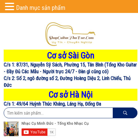
Danh mục sản phẩm
Cơ sở Sài Gòn
C/s 1: 87/31, Nguyễn Sỹ Sách, Phường 15, Tân Bình (Tổng Kho Guitar
- Đầy Đủ Các Mẫu - Người trực 24/7 - Đàn gì cũng có)
C/s 2: Số 2, ngõ đường số 2, Đường Hoàng Diệu 2, Linh Chiểu, Thủ
Đức
Cơ sở Hà Nội
C/s 1: 49/64 Huỳnh Thúc Kháng, Láng Hạ, Đống Đa