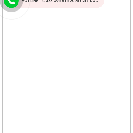
HOTLINE - ZALO: 096.816.2095 (MR. ĐỨC)