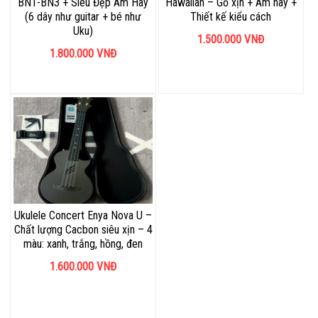
BN1-BN3 + Siêu Đẹp Âm Hay
Hawaiian – Gỗ xịn + Âm hay +
(6 dây như guitar + bé như
Thiết kế kiểu cách
Uku)
1.500.000
VNĐ
1.800.000
VNĐ
Ukulele Concert Enya Nova U –
Chất lượng Cacbon siêu xịn – 4
màu: xanh, trắng, hồng, đen
1.600.000
VNĐ