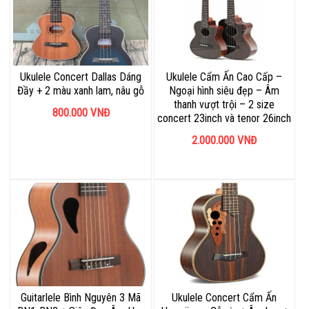
Ukulele Concert Dallas Dáng
Ukulele Cẩm Ấn Cao Cấp –
Đầy + 2 màu xanh lam, nâu gỗ
Ngoại hình siêu đẹp – Âm
thanh vượt trội – 2 size
800.000
VNĐ
concert 23inch và tenor 26inch
2.000.000
VNĐ
Guitarlele Bình Nguyên 3 Mã
Ukulele Concert Cẩm Ấn