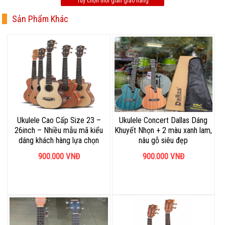
Tùy chọn thời gian giao hàng
Sản Phẩm Khác
Ukulele Cao Cấp Size 23 –
Ukulele Concert Dallas Dáng
26inch – Nhiều mẫu mã kiểu
Khuyết Nhọn + 2 màu xanh lam,
dáng khách hàng lựa chọn
nâu gỗ siêu đẹp
900.000
VNĐ
900.000
VNĐ