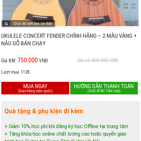
Click để xem ảnh lớn hơn
UKULELE CONCERT FENDER CHÍNH HÃNG – 2 MÀU VÀNG +
NÂU GỖ BÁN CHẠY
750.000
Giá cũ: 800.000
VNĐ
Giá KM:
VNĐ
Lượt mua:
1128
MUA NGAY
HƯỚNG DẪN THANH TOÁN
(Giao hàng toàn quốc)
(Cod/ ATM/ Tiền mặt)
Quà tặng & phụ kiện đi kèm
+ Giảm 10% học phí khi đăng ký học Offline tại trung tâm
+ Tặng khóa học online chất lượng cao hoặc quyển giáo