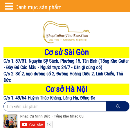
Danh mục sản phẩm
Cơ sở Sài Gòn
C/s 1: 87/31, Nguyễn Sỹ Sách, Phường 15, Tân Bình (Tổng Kho Guitar
- Đầy Đủ Các Mẫu - Người trực 24/7 - Đàn gì cũng có)
C/s 2: Số 2, ngõ đường số 2, Đường Hoàng Diệu 2, Linh Chiểu, Thủ
Đức
Cơ sở Hà Nội
C/s 1: 49/64 Huỳnh Thúc Kháng, Láng Hạ, Đống Đa