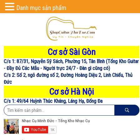
Danh mục sản phẩm
Cơ sở Sài Gòn
C/s 1: 87/31, Nguyễn Sỹ Sách, Phường 15, Tân Bình (Tổng Kho Guitar
- Đầy Đủ Các Mẫu - Người trực 24/7 - Đàn gì cũng có)
C/s 2: Số 2, ngõ đường số 2, Đường Hoàng Diệu 2, Linh Chiểu, Thủ
Đức
Cơ sở Hà Nội
C/s 1: 49/64 Huỳnh Thúc Kháng, Láng Hạ, Đống Đa