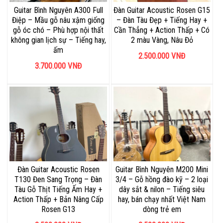
Guitar Bình Nguyên A300 Full
Đàn Guitar Acoustic Rosen G15
Điệp – Mầu gỗ nâu xậm giống
– Đàn Tàu Đẹp + Tiếng Hay +
gỗ óc chó – Phù hợp nội thất
Cần Thẳng + Action Thấp + Có
không gian lịch sự – Tiếng hay,
2 màu Vàng, Nâu Đỏ
ấm
2.500.000
VNĐ
3.700.000
VNĐ
Đàn Guitar Acoustic Rosen
Guitar Bình Nguyên M200 Mini
T130 Đen Sang Trọng – Đàn
3/4 – Gỗ hồng đào kỹ – 2 loại
Tàu Gỗ Thịt Tiếng Ấm Hay +
dây sắt & nilon – Tiếng siêu
Action Thấp + Bản Nâng Cấp
hay, bán chạy nhất Việt Nam
Rosen G13
dòng trẻ em