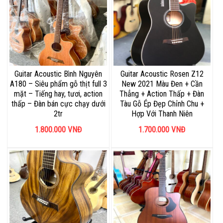
Guitar Acoustic Bình Nguyên
Guitar Acoustic Rosen Z12
A180 – Siêu phẩm gỗ thịt full 3
New 2021 Màu Đen + Cần
mặt – Tiếng hay, tươi, action
Thẳng + Action Thấp + Đàn
thấp – Đàn bán cực chạy dưới
Tàu Gỗ Ép Đẹp Chỉnh Chu +
2tr
Hợp Với Thanh Niên
1.800.000
VNĐ
1.700.000
VNĐ