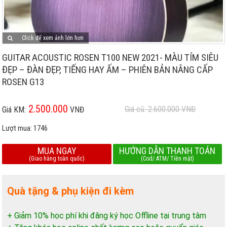
Click để xem ảnh lớn hơn
GUITAR ACOUSTIC ROSEN T100 NEW 2021- MÀU TÍM SIÊU
ĐẸP – ĐÀN ĐẸP, TIẾNG HAY ẤM – PHIÊN BẢN NÂNG CẤP
ROSEN G13
2.500.000
Giá cũ: 2.600.000
VNĐ
Giá KM:
VNĐ
Lượt mua:
1746
MUA NGAY
HƯỚNG DẪN THANH TOÁN
(Giao hàng toàn quốc)
(Cod/ ATM/ Tiền mặt)
Quà tặng & phụ kiện đi kèm
+ Giảm 10% học phí khi đăng ký học Offline tại trung tâm