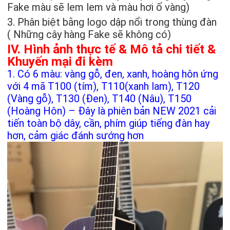
Fake màu sẽ lem lem và màu hơi ố vàng)
3. Phân biệt bằng logo dập nổi trong thùng đàn
( Những cây hàng Fake sẽ không có)
IV. Hình ảnh thực tế & Mô tả chi tiết &
Khuyến mại đi kèm
1. Có 6 màu: vàng gỗ, đen, xanh, hoàng hôn ứng
với 4 mã T100 (tím), T110(xanh lam), T120
(Vàng gỗ), T130 (Đen), T140 (Nâu), T150
(Hoàng Hôn) – Đây là phiên bản NEW 2021 cải
tiến toàn bộ dây, cần, phím giúp tiếng đàn hay
hơn, cảm giác đánh sướng hơn