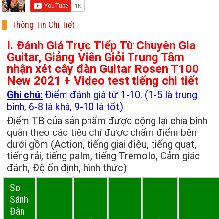
Thông Tin Chi Tiết
I. Đánh Giá Trực Tiếp Từ Chuyên Gia
Guitar, Giảng Viên Giỏi Trung Tâm
nhận xét cây đàn Guitar Rosen T100
New 2021 + Video test tiếng chi tiết
Ghi chú:
Điểm đánh giá từ 1-10. (1-5 là trung
bình, 6-8 là khá, 9-10 là tốt)
Điểm TB của sản phẩm được cộng lại chia bình
quân theo các tiêu chí được chấm điểm bên
dưới gồm (Action, tiếng giai điệu, tiếng quạt,
tiếng rải, tiếng palm, tiếng Tremolo, Cảm giác
đánh, Độ ổn định, hình thức)
So
Sánh
Đàn