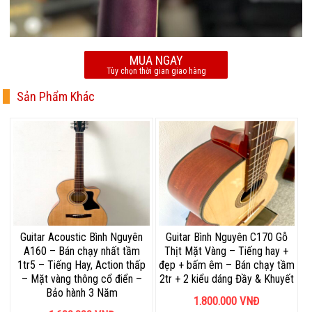
MUA NGAY
Tùy chọn thời gian giao hàng
Sản Phẩm Khác
Guitar Acoustic Bình Nguyên
Guitar Bình Nguyên C170 Gỗ
A160 – Bán chạy nhất tầm
Thịt Mặt Vàng – Tiếng hay +
1tr5 – Tiếng Hay, Action thấp
đẹp + bấm êm – Bán chạy tầm
– Mặt vàng thông cổ điển –
2tr + 2 kiểu dáng Đầy & Khuyết
Bảo hành 3 Năm
1.800.000
VNĐ