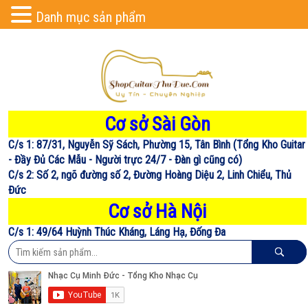
Danh mục sản phẩm
Cơ sở Sài Gòn
C/s 1: 87/31, Nguyễn Sỹ Sách, Phường 15, Tân Bình (Tổng Kho Guitar
- Đầy Đủ Các Mẫu - Người trực 24/7 - Đàn gì cũng có)
C/s 2: Số 2, ngõ đường số 2, Đường Hoàng Diệu 2, Linh Chiểu, Thủ
Đức
Cơ sở Hà Nội
C/s 1: 49/64 Huỳnh Thúc Kháng, Láng Hạ, Đống Đa