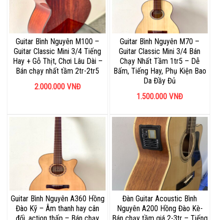
Guitar Bình Nguyên M100 –
Guitar Bình Nguyên M70 –
Guitar Classic Mini 3/4 Tiếng
Guitar Classic Mini 3/4 Bán
Hay + Gỗ Thịt, Chơi Lâu Dài –
Chạy Nhất Tầm 1tr5 – Dễ
Bán chạy nhất tầm 2tr-2tr5
Bấm, Tiếng Hay, Phụ Kiện Bao
Da Đầy Đủ
2.000.000
VNĐ
1.500.000
VNĐ
Guitar Bình Nguyên A360 Hồng
Đàn Guitar Acoustic Bình
Đào Kỹ – Âm thanh hay cân
Nguyên A200 Hồng Đào Kè-
đối, action thấp – Bán chạy
Bán chạy tầm giá 2-3tr – Tiếng