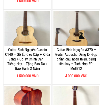
1.600.000
VNĐ
Guitar Bình Nguyên Classic
Guitar Bình Nguyên A370 –
C140 – Gỗ Ép Cao Cấp + Khóa
Guitar Acoustic Dáng D- Đẹp
Vàng + Có Ty Chỉnh Cần –
chỉnh chu, hoàn thiện, tiếng
Tiếng Hay + Tặng Bao Da +
siêu hay – Tích Hợp EQ-
Bảo Hành 3 Năm
MetB12
1.500.000
VNĐ
4.000.000
VNĐ