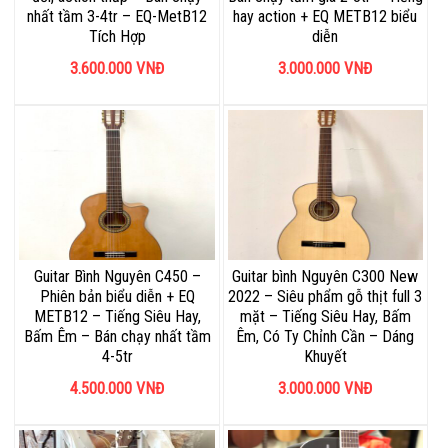
nhất tầm 3-4tr – EQ-MetB12
hay action + EQ METB12 biểu
Tích Hợp
diễn
3.600.000
VNĐ
3.000.000
VNĐ
Guitar Bình Nguyên C450 –
Guitar bình Nguyên C300 New
Phiên bản biểu diễn + EQ
2022 – Siêu phẩm gỗ thịt full 3
METB12 – Tiếng Siêu Hay,
mặt – Tiếng Siêu Hay, Bấm
Bấm Êm – Bán chạy nhất tầm
Êm, Có Ty Chỉnh Cần – Dáng
4-5tr
Khuyết
4.500.000
VNĐ
3.000.000
VNĐ