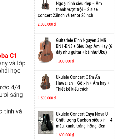
Ngoại hình siêu đẹp – Âm
thanh vượt trội – 2 size
concert 23inch và tenor 26inch
2.000.000
₫
Guitarlele Bình Nguyên 3 Mã
BN1-BN3 + Siêu Đẹp Âm Hay (6
dây như guitar + bé như Uku)
oba C1
1.800.000
₫
any và lớp
phải học
Ukulele Concert Cẩm Ấn
Hawaiian – Gỗ xịn + Âm hay +
hước 4/4
Thiết kế kiểu cách
tươi sáng
1.500.000
₫
 tính và
Ukulele Concert Enya Nova U –
Chất lượng Cacbon siêu xịn – 4
màu: xanh, trắng, hồng, đen
1.600.000
₫