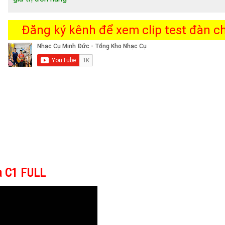
Đăng ký kênh để xem clip test đàn chi
a C1 FULL