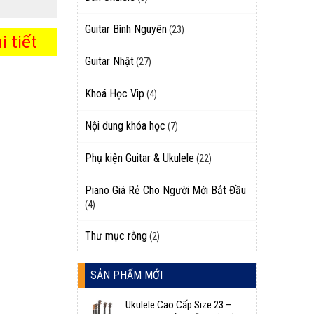
Guitar Bình Nguyên
(23)
 tiết
Guitar Nhật
(27)
Khoá Học Vip
(4)
Nội dung khóa học
(7)
Phụ kiện Guitar & Ukulele
(22)
Piano Giá Rẻ Cho Người Mới Bắt Đầu
(4)
Thư mục rỗng
(2)
SẢN PHẨM MỚI
Ukulele Cao Cấp Size 23 –