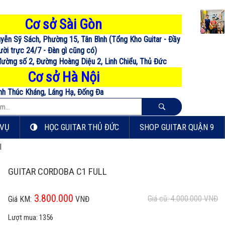
Cơ sở Sài Gòn
uyễn Sỹ Sách, Phường 15, Tân Bình (Tổng Kho Guitar - Đầy
ời trực 24/7 - Đàn gì cũng có)
 đường số 2, Đường Hoàng Diệu 2, Linh Chiểu, Thủ Đức
Cơ sở Hà Nội
nh Thúc Kháng, Láng Hạ, Đống Đa
 VỤ
HỌC GUITAR THỦ ĐỨC
SHOP GUITAR QUẬN 9
l
GUITAR CORDOBA C1 FULL
3.800.000
Giá cũ: 4.000.000
VNĐ
Giá KM:
VNĐ
Lượt mua:
1356