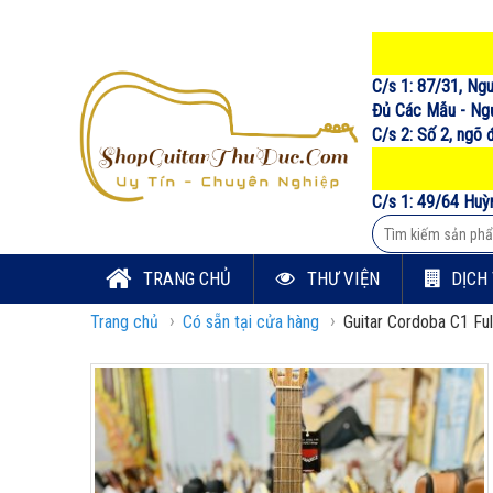
C/s 1: 87/31, Ng
Đủ Các Mẫu - Ngư
C/s 2: Số 2, ngõ
C/s 1: 49/64 Huỳ
TRANG CHỦ
THƯ VIỆN
DỊCH
›
›
Trang chủ
Có sẵn tại cửa hàng
Guitar Cordoba C1 Ful