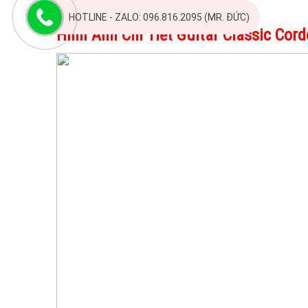
Độ rộng nút đàn: 2.04″
HOTLINE - ZALO: 096.816.2095 (MR. ĐỨC)
Hình Ảnh Chi Tiết
Guitar Classic Cor