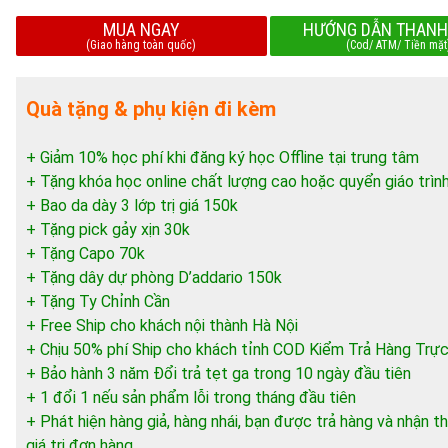
MUA NGAY
HƯỚNG DẪN THANH
(Giao hàng toàn quốc)
(Cod/ ATM/ Tiền mặt
Quà tặng & phụ kiện đi kèm
+ Giảm 10% học phí khi đăng ký học Offline tại trung tâm
+ Tặng khóa học online chất lượng cao hoặc quyển giáo trìn
+ Bao da dày 3 lớp trị giá 150k
+ Tặng pick gảy xịn 30k
+ Tặng Capo 70k
+ Tặng dây dự phòng D’addario 150k
+ Tặng Ty Chỉnh Cần
+ Free Ship cho khách nội thành Hà Nội
+ Chịu 50% phí Ship cho khách tỉnh COD Kiểm Trả Hàng Trực
+ Bảo hành 3 năm Đổi trả tẹt ga trong 10 ngày đầu tiên
+ 1 đổi 1 nếu sản phẩm lỗi trong tháng đầu tiên
+ Phát hiện hàng giả, hàng nhái, bạn được trả hàng và nhận
giá trị đơn hàng