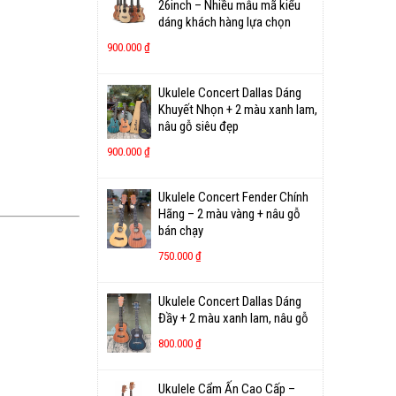
26inch – Nhiều mẫu mã kiểu
dáng khách hàng lựa chọn
900.000
₫
Ukulele Concert Dallas Dáng
Khuyết Nhọn + 2 màu xanh lam,
nâu gỗ siêu đẹp
900.000
₫
Ukulele Concert Fender Chính
Hãng – 2 màu vàng + nâu gỗ
bán chạy
750.000
₫
Ukulele Concert Dallas Dáng
Đầy + 2 màu xanh lam, nâu gỗ
800.000
₫
Ukulele Cẩm Ấn Cao Cấp –