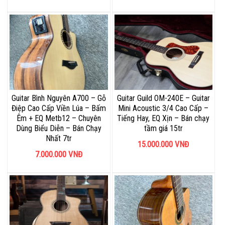
Guitar Bình Nguyên A700 – Gỗ
Guitar Guild OM-240E – Guitar
Điệp Cao Cấp Viền Lúa – Bấm
Mini Acoustic 3/4 Cao Cấp –
Êm + EQ Metb12 – Chuyên
Tiếng Hay, EQ Xịn – Bán chạy
Dùng Biểu Diễn – Bán Chạy
tầm giá 15tr
Nhất 7tr
15.000.000
VNĐ
7.000.000
VNĐ