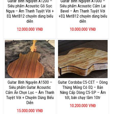
Guitar Bình Nguyên A1200 –
Guitar Bình Nguyên A1000 –
Siêu phẩm Acoustic Gỗ Sọc
Siêu phẩm Acoustic Cẩm Lai
Ngựa – Âm Thanh Tuyệt Vời +
Bavel – Âm Thanh Tuyệt Vời
EQ MetB12 chuyên dùng biểu
+EQ MetB12 chuyên dùng biểu
diễn
diễn
12.000.000
VNĐ
10.000.000
VNĐ
Guitar Bình Nguyên A1500 –
Guitar Cordoba C5-CET – Dòng
Siêu phẩm Guitar Acoustic
Thùng Mỏng Có EQ – Bản
Cẩm Ấn Chọn Lọc – Âm Thanh
Nâng Cấp Dòng C5-SP – Âm
Tuyệt Vời + Chuyên Dùng Biểu
tốt, bán chạy tầm 10tr
Diễn
10.200.000
VNĐ
15.000.000
VNĐ