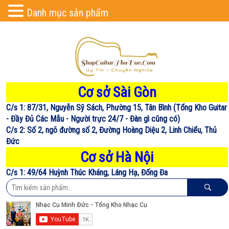
Danh mục sản phẩm
Cơ sở Sài Gòn
C/s 1: 87/31, Nguyễn Sỹ Sách, Phường 15, Tân Bình (Tổng Kho Guitar
- Đầy Đủ Các Mẫu - Người trực 24/7 - Đàn gì cũng có)
C/s 2: Số 2, ngõ đường số 2, Đường Hoàng Diệu 2, Linh Chiểu, Thủ
Đức
Cơ sở Hà Nội
C/s 1: 49/64 Huỳnh Thúc Kháng, Láng Hạ, Đống Đa