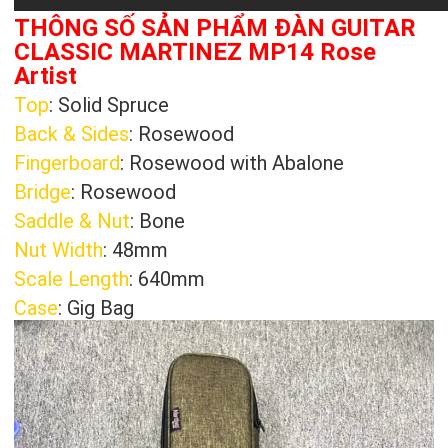
THÔNG SỐ SẢN PHẨM ĐÀN GUITAR
CLASSIC MARTINEZ MP14 Rose
Artist
Top
: Solid Spruce
Back & Sides
: Rosewood
Fingerboard
: Rosewood with Abalone
Bridge
: Rosewood
Saddle & Nut
: Bone
Nut Width
: 48mm
Scale Length
: 640mm
Case
: Gig Bag