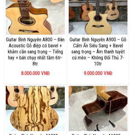
Guitar Bình Nguyên A800 – Đàn
Guitar Bình Nguyên A900 – Gỗ
Acoustic Gỗ điệp có bavel +
Cẩm Ấn Siêu Sang + Bavel
khảm cần sang trọng – Tiếng
sang trọng – Âm thanh tuyệt
hay + bán chạy nhất tầm 6tr-
cú mèo – Không Đối Thủ 7-
8tr
10tr
8.000.000
VNĐ
9.000.000
VNĐ