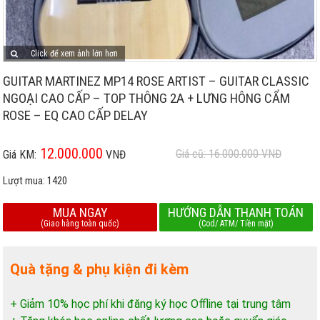
Click để xem ảnh lớn hơn
GUITAR MARTINEZ MP14 ROSE ARTIST – GUITAR CLASSIC
NGOẠI CAO CẤP – TOP THÔNG 2A + LƯNG HÔNG CẨM
ROSE – EQ CAO CẤP DELAY
12.000.000
Giá cũ: 16.000.000
VNĐ
Giá KM:
VNĐ
Lượt mua:
1420
MUA NGAY
HƯỚNG DẪN THANH TOÁN
(Giao hàng toàn quốc)
(Cod/ ATM/ Tiền mặt)
Quà tặng & phụ kiện đi kèm
+ Giảm 10% học phí khi đăng ký học Offline tại trung tâm