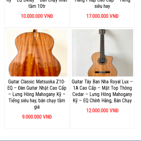
tầm 10tr
siêu hay
10.000.000
VNĐ
17.000.000
VNĐ
Guitar Classic Matsuoka Z10-
Guitar Tây Ban Nha Royal Lux –
EQ – Đàn Guitar Nhật Cao Cấp
1A Cao Cấp – Mặt Top Thông
– Lưng Hông Mahogany Kỹ –
Cedar – Lưng Hông Mahogany
Tiếng siêu hay, bán chạy tầm
Kỹ – EQ Chính Hãng, Bán Chạy
giá
12.000.000
VNĐ
9.000.000
VNĐ