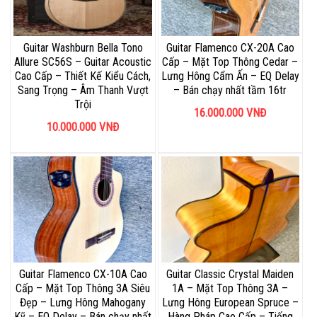
Guitar Washburn Bella Tono
Guitar Flamenco CX-20A Cao
Allure SC56S – Guitar Acoustic
Cấp – Mặt Top Thông Cedar –
Cao Cấp – Thiết Kế Kiểu Cách,
Lưng Hông Cẩm Ấn – EQ Delay
Sang Trọng – Âm Thanh Vượt
– Bán chạy nhất tầm 16tr
Trội
16.000.000
VNĐ
10.000.000
VNĐ
Guitar Flamenco CX-10A Cao
Guitar Classic Crystal Maiden
Cấp – Mặt Top Thông 3A Siêu
1A – Mặt Top Thông 3A –
Đẹp – Lưng Hông Mahogany
Lưng Hông European Spruce –
Kỹ – EQ Delay – Bán chạy nhất
Hàng Pháp Cao Cấp – Tiếng