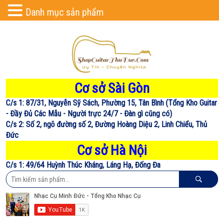
Danh mục sản phẩm
Cơ sở Sài Gòn
C/s 1: 87/31, Nguyễn Sỹ Sách, Phường 15, Tân Bình (Tổng Kho Guitar
- Đầy Đủ Các Mẫu - Người trực 24/7 - Đàn gì cũng có)
C/s 2: Số 2, ngõ đường số 2, Đường Hoàng Diệu 2, Linh Chiểu, Thủ
Đức
Cơ sở Hà Nội
C/s 1: 49/64 Huỳnh Thúc Kháng, Láng Hạ, Đống Đa