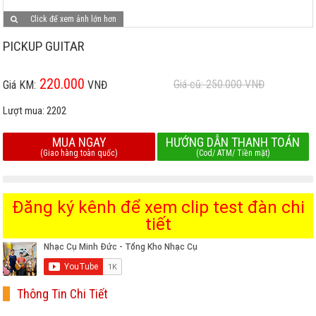
Click để xem ảnh lớn hơn
PICKUP GUITAR
220.000
Giá cũ: 250.000
VNĐ
Giá KM:
VNĐ
Lượt mua:
2202
MUA NGAY
HƯỚNG DẪN THANH TOÁN
(Giao hàng toàn quốc)
(Cod/ ATM/ Tiền mặt)
Đăng ký kênh để xem clip test đàn chi
tiết
Thông Tin Chi Tiết