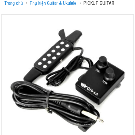
›
›
Trang chủ
Phụ kiện Guitar & Ukulele
PICKUP GUITAR