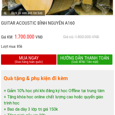
Click để xem ảnh lớn hơn
GUITAR ACOUSTIC BÌNH NGUYÊN A160
1.700.000
Giá cũ: 1.800.000
VNĐ
Giá KM:
VNĐ
Lượt mua:
856
MUA NGAY
HƯỚNG DẪN THANH TOÁN
(Giao hàng toàn quốc)
(Cod/ ATM/ Tiền mặt)
Quà tặng & phụ kiện đi kèm
+ Giảm 10% học phí khi đăng ký học Offline tại trung tâm
+ Tặng khóa học online chất lượng cao hoặc quyển giáo
trình học
+ Bao da dày 3 lớp trị giá 150k