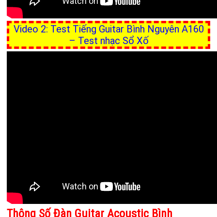
Video 2: Test Tiếng Guitar Bình Nguyên A160
– Test nhạc Sổ Xố
Thông Số Đàn Guitar Acoustic Bình