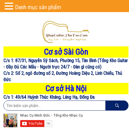
Danh mục sản phẩm
Cơ sở Sài Gòn
C/s 1: 87/31, Nguyễn Sỹ Sách, Phường 15, Tân Bình (Tổng Kho Guitar
- Đầy Đủ Các Mẫu - Người trực 24/7 - Đàn gì cũng có)
C/s 2: Số 2, ngõ đường số 2, Đường Hoàng Diệu 2, Linh Chiểu, Thủ
Đức
Cơ sở Hà Nội
C/s 1: 49/64 Huỳnh Thúc Kháng, Láng Hạ, Đống Đa